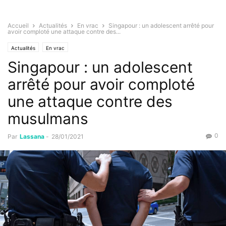
Accueil
Actualités
En vrac
Singapour : un adolescent arrêté pour
avoir comploté une attaque contre des...
Actualités
En vrac
Singapour : un adolescent
arrêté pour avoir comploté
une attaque contre des
musulmans
0
Par
Lassana
-
28/01/2021