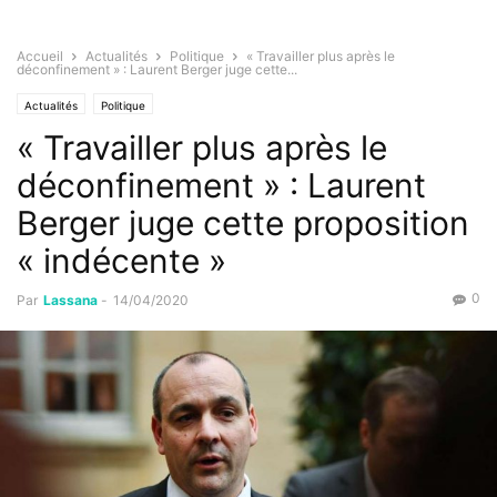
Accueil
Actualités
Politique
« Travailler plus après le
déconfinement » : Laurent Berger juge cette...
Actualités
Politique
« Travailler plus après le
déconfinement » : Laurent
Berger juge cette proposition
« indécente »
0
Par
Lassana
-
14/04/2020