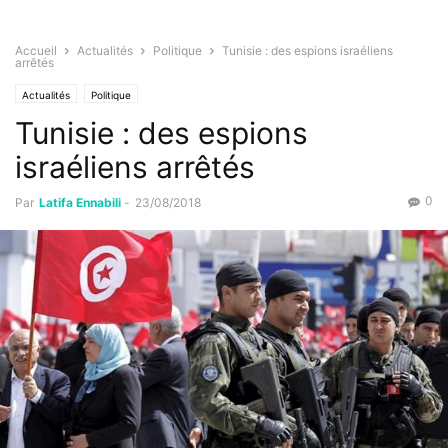
Accueil
Actualités
Politique
Tunisie : des espions israéliens
arrêtés
Actualités
Politique
Tunisie : des espions
israéliens arrêtés
0
Par
Latifa Ennabili
-
23/08/2018