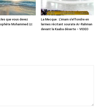
cles que vous devez
La Mecque : L’imam s’effondre en
savoir du Prophète Mohammed ﷺ
larmes récitant sourate Ar-Rahman
devant la Kaaba déserte – VIDEO