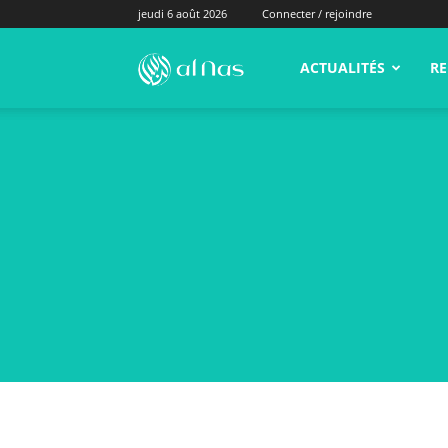
jeudi 6 août 2026
Connecter / rejoindre
alNas.fr
ACTUALITÉS
RE