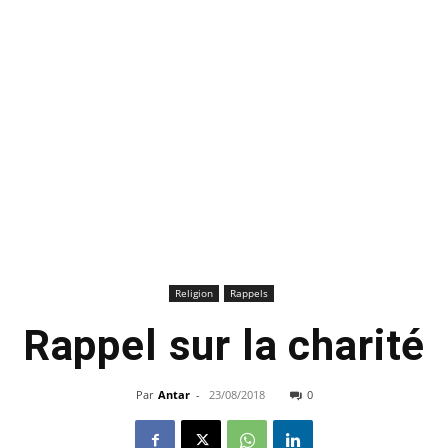
Religion
Rappels
Rappel sur la charité
Par
Antar
-
23/08/2018
0