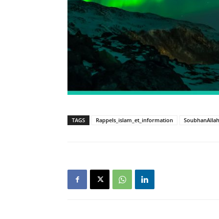
TAGS
Rappels_islam_et_information
SoubhanAlla