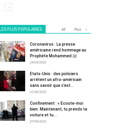
LES PLUS POPULAIRES
All
Plus
Coronavirus : La presse
américaine rend hommage au
Prophète Mohammed ﷺ
24/03/2020
Etats-Unis : des policiers
arrêtent un afro-américain
sans savoir que c’est...
01/06/2020
Confinement : « Ecoute-moi
bien. Maintenant, tu prends ta
voiture et tu...
07/04/2020