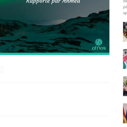
de
pé
ap
h