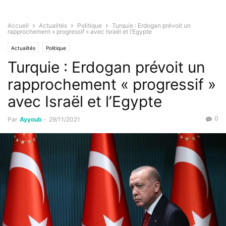
Accueil
Actualités
Politique
Turquie : Erdogan prévoit un
rapprochement « progressif » avec Israël et l’Egypte
Actualités
Politique
Turquie : Erdogan prévoit un
rapprochement « progressif »
avec Israël et l’Egypte
0
Par
Ayyoub
-
29/11/2021