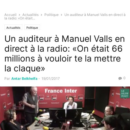
Accueil
Actualités
Politique
Un auditeur à Manuel Valls en direct à
la radio: «On était...
Actualités
Politique
Un auditeur à Manuel Valls en
direct à la radio: «On était 66
millions à vouloir te la mettre
la claque»
0
Par
Antar Belkhelfa
-
19/01/2017