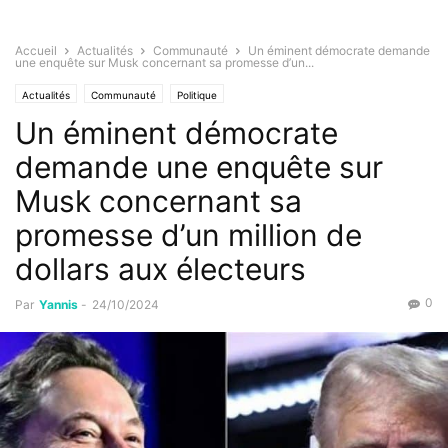
Accueil
Actualités
Communauté
Un éminent démocrate demande
une enquête sur Musk concernant sa promesse d’un...
Actualités
Communauté
Politique
Un éminent démocrate
demande une enquête sur
Musk concernant sa
promesse d’un million de
dollars aux électeurs
0
Par
Yannis
-
24/10/2024