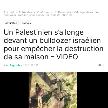
Accueil
Actualités
Politique
Un Palestinien s’allonge devant un
bulldozer israélien pour empêcher la destruction de...
Actualités
Politique
Un Palestinien s’allonge
devant un bulldozer israélien
pour empêcher la destruction
de sa maison – VIDEO
0
Par
Ayyoub
-
12/01/2021