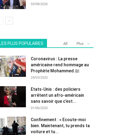
03/08/2026
LES PLUS POPULAIRES
All
Plus
Coronavirus : La presse
américaine rend hommage au
Prophète Mohammed ﷺ
24/03/2020
Etats-Unis : des policiers
arrêtent un afro-américain
sans savoir que c’est...
01/06/2020
Confinement : « Ecoute-moi
bien. Maintenant, tu prends ta
voiture et tu...