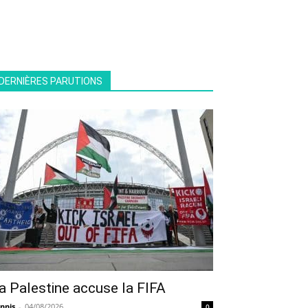
DERNIÈRES PARUTIONS
a Palestine accuse la FIFA
nnis
-
04/08/2026
0