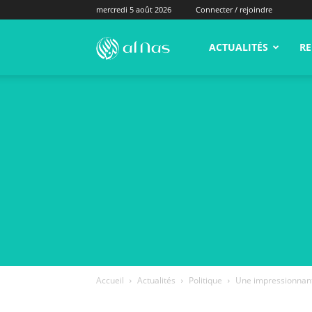
mercredi 5 août 2026
Connecter / rejoindre
alNas.fr
ACTUALITÉS
RE
Accueil
Actualités
Politique
Une impressionnant