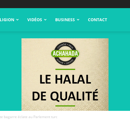
LIGION
VIDÉOS
BUSINESS
CONTACT
e bagarre éclate au Parlement turc