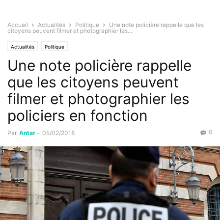
Accueil
Actualités
Politique
Une note policière rappelle que les
citoyens peuvent filmer et photographier les...
Actualités
Politique
Une note policière rappelle
que les citoyens peuvent
filmer et photographier les
policiers en fonction
0
Par
Antar
-
05/02/2018