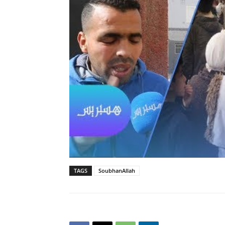
TAGS
SoubhanAllah