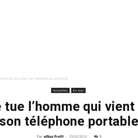
vient de lui voler son téléphone portable
Actualités
En vrac
e tue l’homme qui vient 
son téléphone portabl
Par
alNas Profil
-
05/02/2018
0