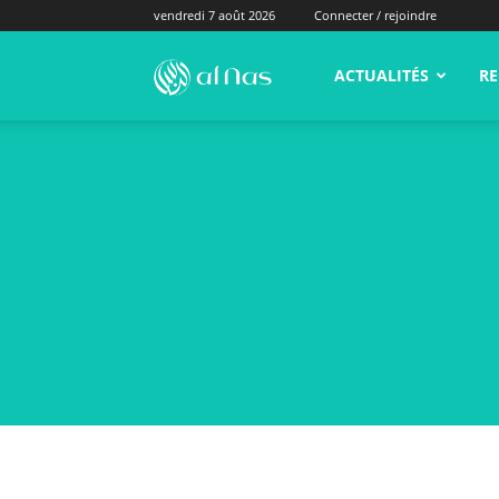
vendredi 7 août 2026
Connecter / rejoindre
alNas.fr
ACTUALITÉS
RE