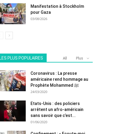
Manifestation à Stockholm
pour Gaza
03/08/2026
LES PLUS POPULAIRES
All
Plus
Coronavirus : La presse
américaine rend hommage au
Prophète Mohammed ﷺ
24/03/2020
Etats-Unis : des policiers
arrêtent un afro-américain
sans savoir que c’est...
01/06/2020
Confinement : « Ecoute-moi