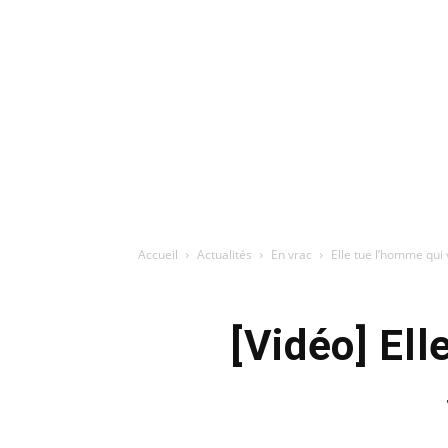
Accueil
Actualités
En vrac
Elle tue l’homme qui 
[Vidéo] Ell