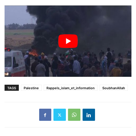
TAGS
Palestine
Rappels_islam_et_information
SoubhanAllah