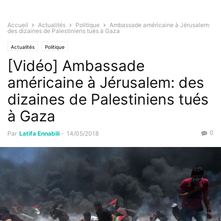
Accueil
Actualités
Politique
Ambassade américaine à Jérusalem:
des dizaines de Palestiniens tués à Gaza
Actualités
Politique
[Vidéo] Ambassade
américaine à Jérusalem: des
dizaines de Palestiniens tués
à Gaza
0
Par
Latifa Ennabili
-
14/05/2018