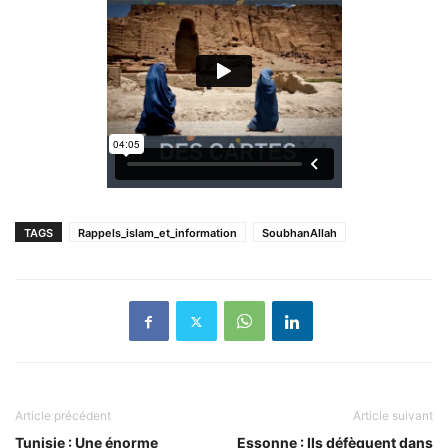
TAGS
Rappels_islam_et_information
SoubhanAllah
Article précédent
Article suivant
Tunisie : Une énorme
Essonne : Ils défèquent dans