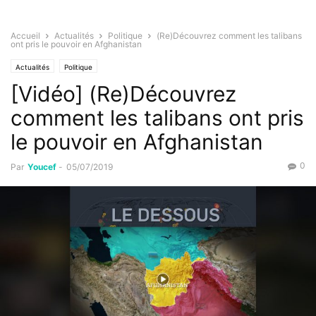
Accueil
Actualités
Politique
(Re)Découvrez comment les talibans
ont pris le pouvoir en Afghanistan
Actualités
Politique
[Vidéo] (Re)Découvrez
comment les talibans ont pris
le pouvoir en Afghanistan
0
Par
Youcef
-
05/07/2019