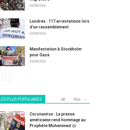
03/08/2026
Londres : 117 arrestations lors
d’un rassemblement
03/08/2026
Manifestation à Stockholm
pour Gaza
03/08/2026
LES PLUS POPULAIRES
All
Plus
Coronavirus : La presse
américaine rend hommage au
Prophète Mohammed ﷺ