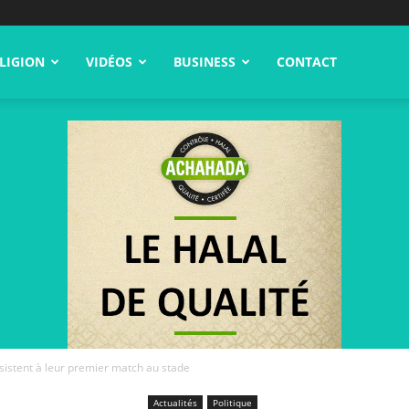
LIGION
VIDÉOS
BUSINESS
CONTACT
istent à leur premier match au stade
Actualités
Politique