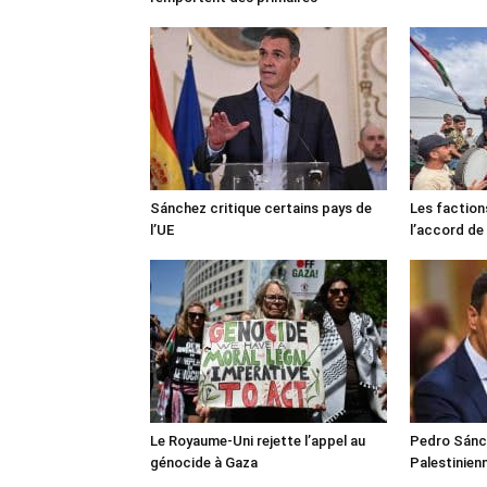
Sánchez critique certains pays de
Les faction
l’UE
l’accord de
Le Royaume-Uni rejette l’appel au
Pedro Sánch
génocide à Gaza
Palestinien