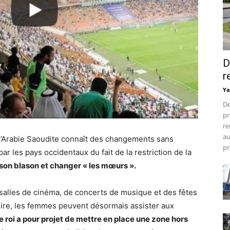
D
r
Ya
De
pr
re
au
 l’Arabie Saoudite connaît des changements sans
pr
ar les pays occidentaux du fait de la restriction de la
r son blason et changer « les mœurs ».
 salles de cinéma, de concerts de musique et des fêtes
duire, les femmes peuvent désormais assister aux
 roi a pour projet de mettre en place une zone hors