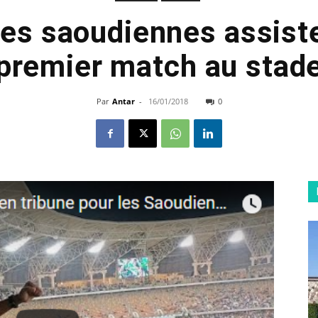
Les saoudiennes assiste
premier match au stad
Par
Antar
-
16/01/2018
0