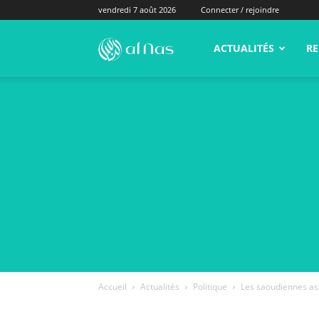
vendredi 7 août 2026
Connecter / rejoindre
alNas.fr
ACTUALITÉS
RE
Accueil
Actualités
Politique
Les saoudiennes ass