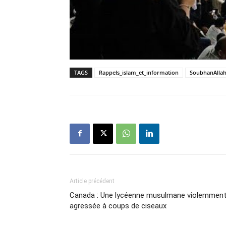
TAGS
Rappels_islam_et_information
SoubhanAlla
Article précédent
Canada : Une lycéenne musulmane violemmen
agressée à coups de ciseaux