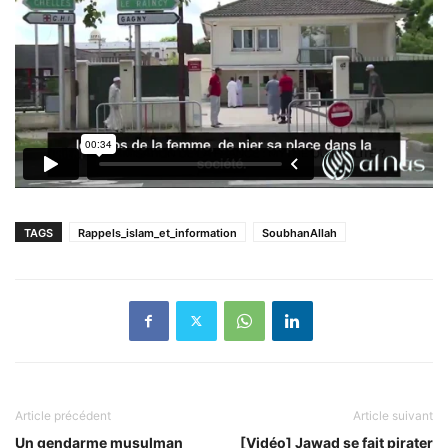
TAGS
Rappels_islam_et_information
SoubhanAllah
Article précédent
Article suivant
Un gendarme musulman
[Vidéo] Jawad se fait pirater