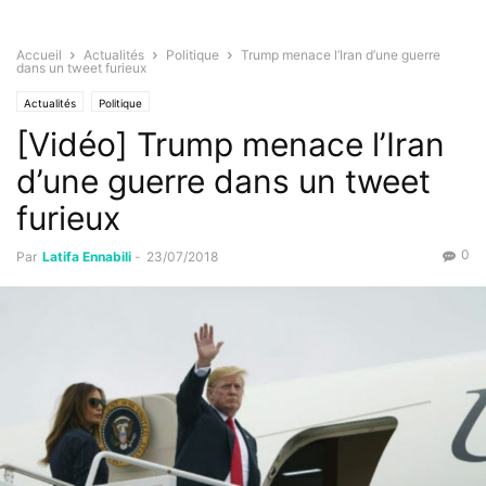
Accueil
Actualités
Politique
Trump menace l’Iran d’une guerre
dans un tweet furieux
Actualités
Politique
[Vidéo] Trump menace l’Iran
d’une guerre dans un tweet
furieux
0
Par
Latifa Ennabili
-
23/07/2018