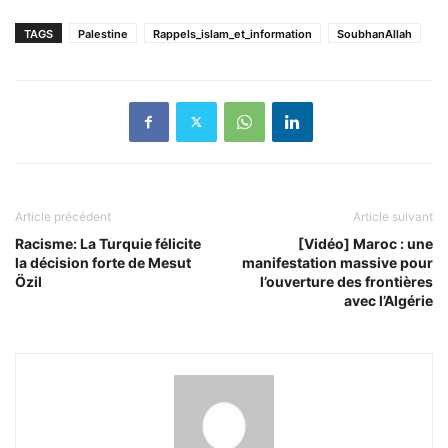
TAGS
Palestine
Rappels_islam_et_information
SoubhanAllah
Article précédent
Article suivant
Racisme: La Turquie félicite
[Vidéo] Maroc : une
la décision forte de Mesut
manifestation massive pour
Özil
l’ouverture des frontières
avec l’Algérie