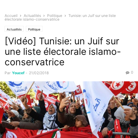
Accueil
Actualités
Politique
Tunisie: un Juif sur une liste
électorale islamo-conservatrice
Actualités
Politique
[Vidéo] Tunisie: un Juif sur
une liste électorale islamo-
conservatrice
0
Par
Youcef
-
21/02/2018