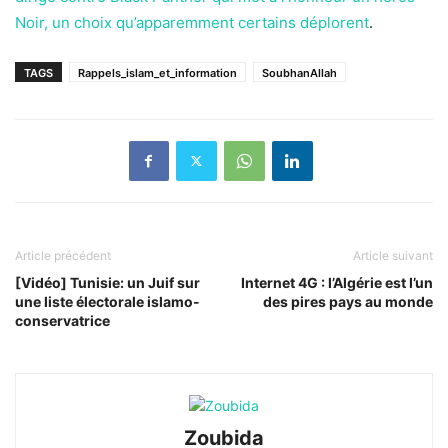
Noir, un choix qu’apparemment certains déplorent
.
TAGS
Rappels_islam_et_information
SoubhanAllah
Article précédent
Article suivant
[Vidéo] Tunisie: un Juif sur
Internet 4G : l’Algérie est l’un
une liste électorale islamo-
des pires pays au monde
conservatrice
Zoubida