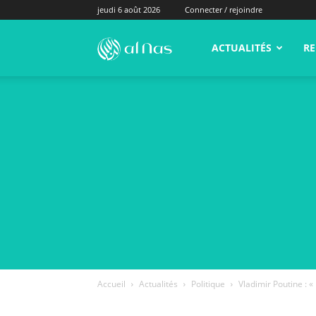
jeudi 6 août 2026
Connecter / rejoindre
alNas.fr
ACTUALITÉS
RE
Accueil
Actualités
Politique
Vladimir Poutine : « 