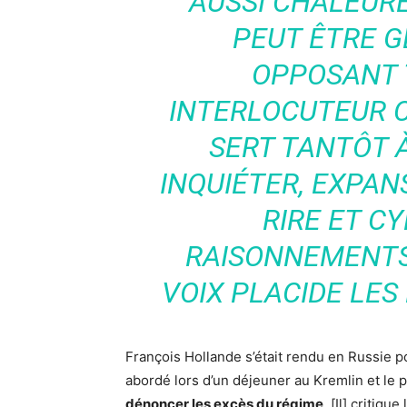
AUSSI CHALEURE
PEUT ÊTRE G
OPPOSANT 
INTERLOCUTEUR C
SERT TANTÔT À
INQUIÉTER, EXPAN
RIRE ET C
RAISONNEMENTS
VOIX PLACIDE LES
François Hollande s’était rendu en Russie p
abordé lors d’un déjeuner au Kremlin et le 
dénoncer les excès du régime
. [Il] critiq