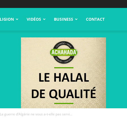
LIGION
VIDÉOS
BUSINESS
CONTACT
La guerre d’Algérie ne vous a-t-elle pas servi...