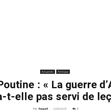
Actualités
Politique
Poutine : « La guerre d’
-t-elle pas servi de le
Par
Youcef
-
12/04/2018
0