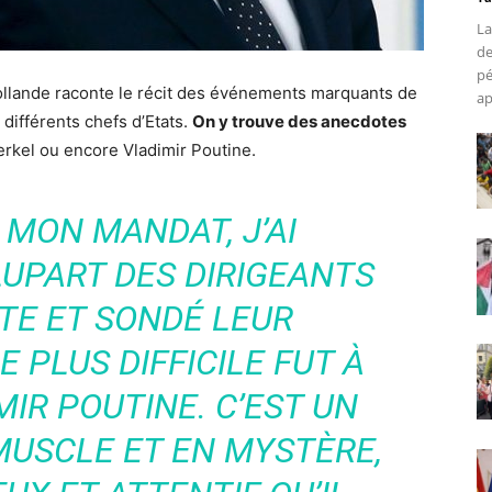
La
de
pé
ollande raconte le récit des événements marquants de
ap
différents chefs d’Etats.
On y trouve des anecdotes
rkel ou encore Vladimir Poutine.
 MON MANDAT, J’AI
UPART DES DIRIGEANTS
TE ET SONDÉ LEUR
 PLUS DIFFICILE FUT À
IR POUTINE. C’EST UN
USCLE ET EN MYSTÈRE,