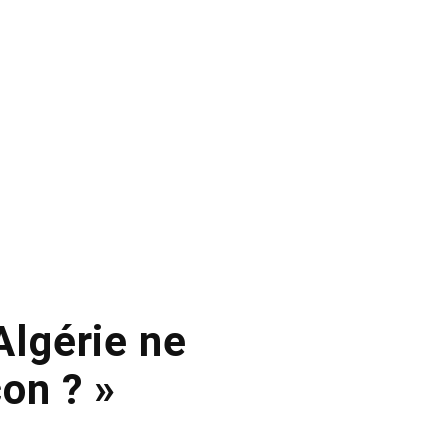
Algérie ne
çon ? »