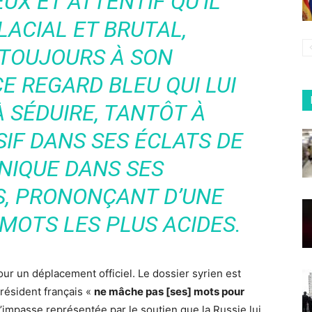
UX ET ATTENTIF QU’IL
LACIAL ET BRUTAL,
TOUJOURS À SON
E REGARD BLEU QUI LUI
 SÉDUIRE, TANTÔT À
SIF DANS SES ÉCLATS DE
YNIQUE DANS SES
, PRONONÇANT D’UNE
 MOTS LES PLUS ACIDES.
our un déplacement officiel. Le dossier syrien est
président français «
ne mâche pas [ses] mots pour
ue l’impasse représentée par le soutien que la Russie lui