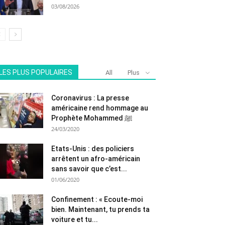
03/08/2026
LES PLUS POPULAIRES
All
Plus
Coronavirus : La presse
américaine rend hommage au
Prophète Mohammed ﷺ
24/03/2020
Etats-Unis : des policiers
arrêtent un afro-américain
sans savoir que c’est...
01/06/2020
Confinement : « Ecoute-moi
bien. Maintenant, tu prends ta
voiture et tu...