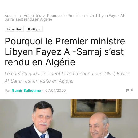
Accueil
Actualités
Pourquoi le Premier ministre Libyen Fayez Al-
Sarraj s’est rendu en Algérie
Actualités
Politique
Pourquoi le Premier ministre
Libyen Fayez Al-Sarraj s’est
rendu en Algérie
Le chef du gouvernement libyen reconnu par l'ONU, Fayez
Al-Sarraj, est en visite en Algérie
0
Par
Samir Salhoume
-
07/01/2020