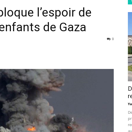
bloque l’espoir de
 enfants de Gaza
0
D
r
Ya
De
pr
re
au