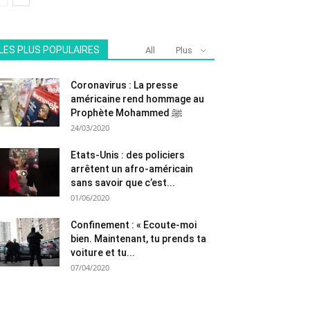
LES PLUS POPULAIRES
All
Plus
Coronavirus : La presse
américaine rend hommage au
Prophète Mohammed ﷺ
24/03/2020
Etats-Unis : des policiers
arrêtent un afro-américain
sans savoir que c’est...
01/06/2020
Confinement : « Ecoute-moi
bien. Maintenant, tu prends ta
voiture et tu...
07/04/2020