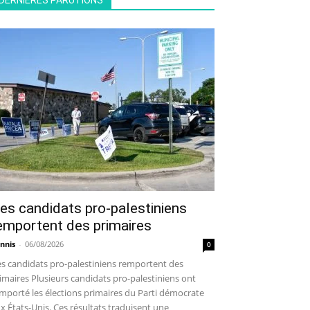
DERNIÈRES PARUTIONS
es candidats pro-palestiniens
emportent des primaires
nnis
-
06/08/2026
0
s candidats pro-palestiniens remportent des
imaires Plusieurs candidats pro-palestiniens ont
mporté les élections primaires du Parti démocrate
x États-Unis. Ces résultats traduisent une