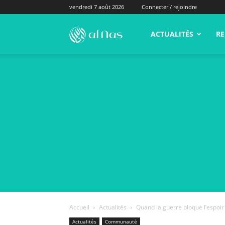
vendredi 7 août 2026
Connecter / rejoindre
alNas.fr
ACTUALITÉS
RE
Accueil
Actualités
Quand la guerre bloque l’espoir
Actualités
Communauté