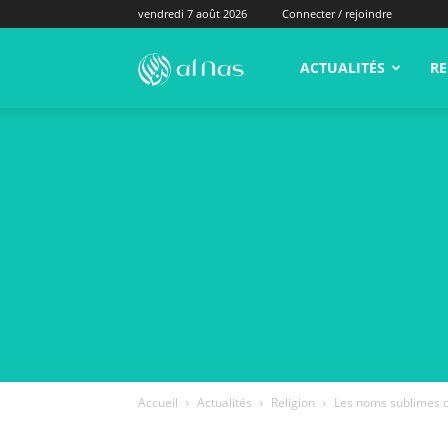
vendredi 7 août 2026
Connecter / rejoindre
alNas.fr
ACTUALITÉS
RE
Accueil
Actualités
Religion
Les noms sublimes d