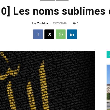
20] Les noms sublimes 
Par
Zoubida
-
15/03/2018
0