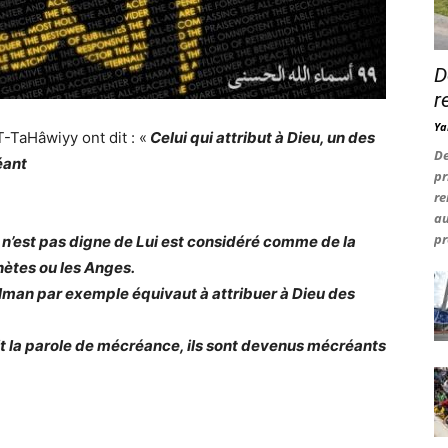
D
r
Ya
T-TaHâwiyy ont dit : «
Celui qui attribut à Dieu, un des
De
éant
pr
re
au
pr
i n’est pas digne de Lui est considéré comme de la
ètes ou les Anges.
lman par exemple équivaut à attribuer à Dieu des
dit la parole de mécréance, ils sont devenus mécréants