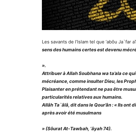
Les savants de l’Islam tel que ‘abôu Ja`far a
sens des humains certes est devenu mécr
».
Attribuer à Allah Soubhana wa ta’ala ce qu
mécréance, comme insulter Dieu, les Proph
Plaisanter en prétendant ne pas être musu
particularités relatives aux humains.
Allâh Ta`âlâ, dit dans le Qour’ân : «
Ils ont 
après avoir été musulmans
» (Sôurat At-Tawbah, ‘âyah 74).