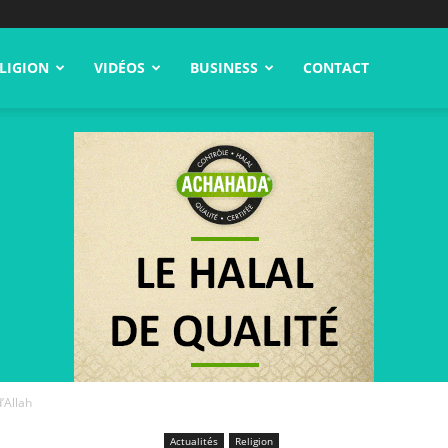
LIGION
VIDÉOS
BUSINESS
CONTACT
’Allah
Actualités
Religion