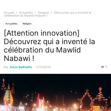
Accueil
Actualités
Religion
Découvrez qui a inventé la
célébration du Mawlid Nabawi !
Actualités
Religion
[Attention innovation]
Découvrez qui a inventé la
célébration du Mawlid
Nabawi !
0
Par
Antar Belkhelfa
-
11/12/2016