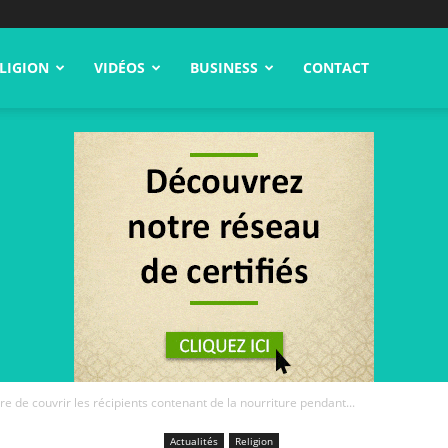
LIGION
VIDÉOS
BUSINESS
CONTACT
oire de couvrir les récipients contenant de la nourriture pendant...
Actualités
Religion