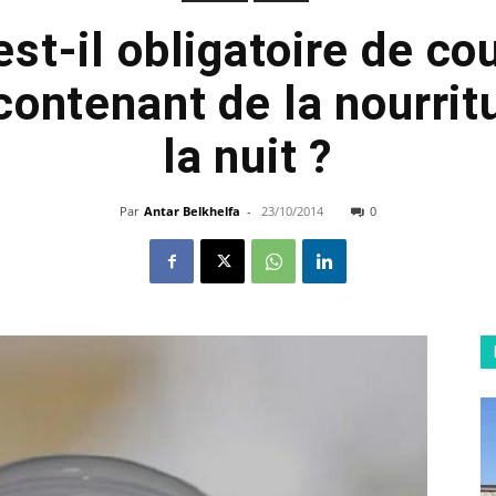
est-il obligatoire de cou
contenant de la nourri
la nuit ?
Par
Antar Belkhelfa
-
23/10/2014
0