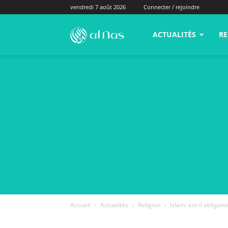
vendredi 7 août 2026
Connecter / rejoindre
alNas.fr
ACTUALITÉS
RE
Accueil
Actualités
Religion
Islam: est-il obligat