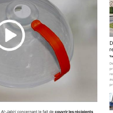
D
r
Ya
De
pr
re
au
pr
Al-Jabiri
concernant le fait de
couvrir les récipients