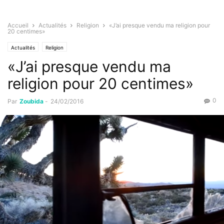
Accueil
Actualités
Religion
«J’ai presque vendu ma religion pour
20 centimes»
Actualités
Religion
«J’ai presque vendu ma
religion pour 20 centimes»
0
Par
Zoubida
-
24/02/2016