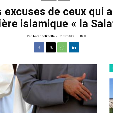
 excuses de ceux qui a
ière islamique « la Sala
Par
Antar Belkhelfa
-
21/02/2013
0