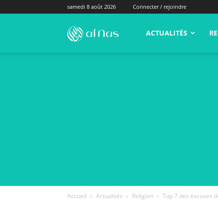
samedi 8 août 2026
Connecter / rejoindre
alNas.fr
ACTUALITÉS
RE
Accueil
Actualités
Religion
Top 7 des excuses de 