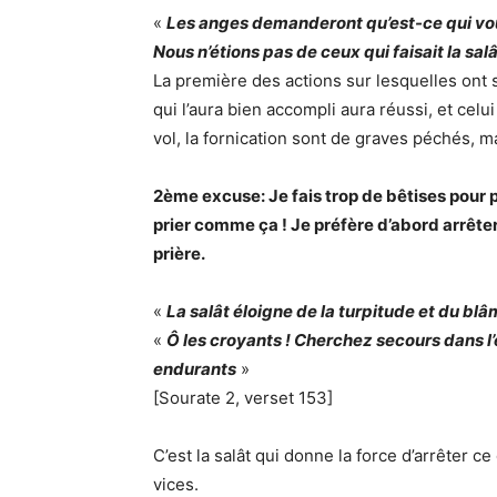
«
Les anges demanderont qu’est-ce qui vous 
Nous n’étions pas de ceux qui faisait la sal
La première des actions sur lesquelles ont s
qui l’aura bien accompli aura réussi, et celu
vol, la fornication sont de graves péchés, ma
2ème excuse: Je fais trop de bêtises pour p
prier comme ça ! Je préfère d’abord arrête
prière.
«
La salât éloigne de la turpitude et du bl
«
Ô les croyants ! Cherchez secours dans l’
endurants
»
[Sourate 2, verset 153]
C’est la salât qui donne la force d’arrêter ce 
vices.