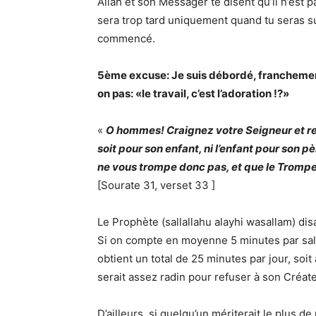
Allah et son Messager te disent qu’il n’est pa
sera trop tard uniquement quand tu seras su
commencé.
5ème excuse: Je suis débordé, franchement p
on pas: «le travail, c’est l’adoration !?»
«
O hommes! Craignez votre Seigneur et re
soit pour son enfant, ni l’enfant pour son p
ne vous trompe donc pas, et que le Trompeu
[Sourate 31, verset 33 ]
Le Prophète (sallallahu alayhi wasallam) disa
Si on compte en moyenne 5 minutes par salât
obtient un total de 25 minutes par jour, soi
serait assez radin pour refuser à son Créat
D’ailleurs, si quelqu’un mériterait le plus d