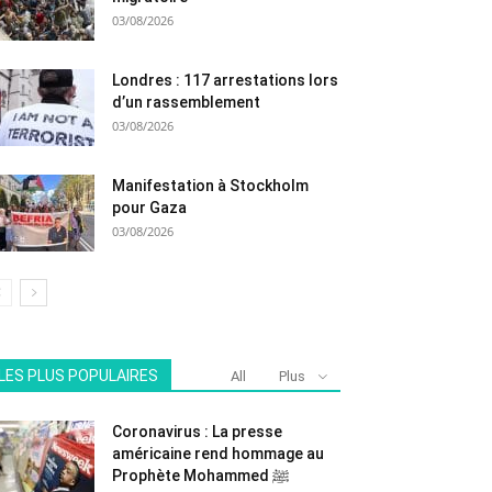
03/08/2026
Londres : 117 arrestations lors
d’un rassemblement
03/08/2026
Manifestation à Stockholm
pour Gaza
03/08/2026
LES PLUS POPULAIRES
All
Plus
Coronavirus : La presse
américaine rend hommage au
Prophète Mohammed ﷺ