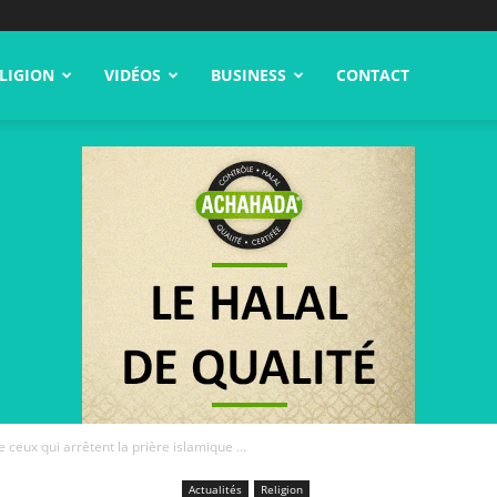
LIGION
VIDÉOS
BUSINESS
CONTACT
ceux qui arrêtent la prière islamique ...
Actualités
Religion