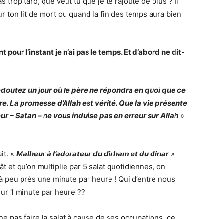
s trop tard, que veut tu que je te rajoute de plus ? Il
r ton lit de mort ou quand la fin des temps aura bien
our l’instant je n’ai pas le temps. Et d’abord ne dit-
doutez un jour où le père ne répondra en quoi que ce
ère. La promesse d’Allah est vérité. Que la vie présente
r – Satan – ne vous induise pas en erreur sur Allah
»
it: «
Malheur à l’adorateur du dirham et du dinar
»
 et qu’on multiplie par 5 salat quotidiennes, on
t à peu près une minute par heure ! Qui d’entre nous
eur 1 minute par heure ??
e ne pas faire la salat à cause de ses occupations, ce