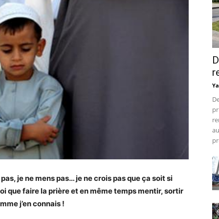
D
r
Ya
De
pr
re
au
pr
 pas, je ne mens pas… je ne crois pas que ça soit si
 que faire la prière et en même temps mentir, sortir
omme j’en connais !