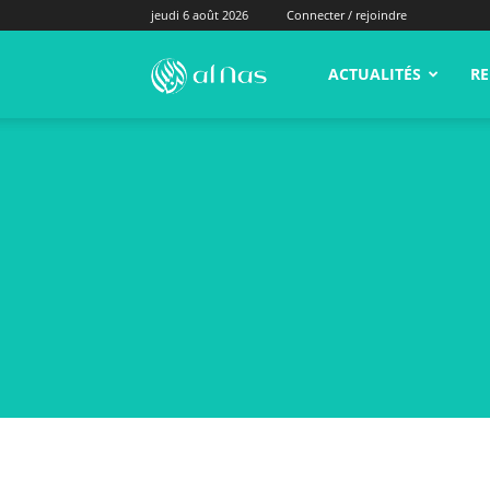
jeudi 6 août 2026
Connecter / rejoindre
alNas.fr
ACTUALITÉS
RE