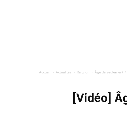
Accueil
Actualités
Religion
Âgé de seulement 7 ans
[Vidéo] Âg