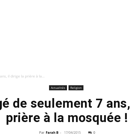
, il dirige la prière à la...
Actualités
Religion
é de seulement 7 ans, i
prière à la mosquée !
Par
Farah B
-
17/04/2015
0