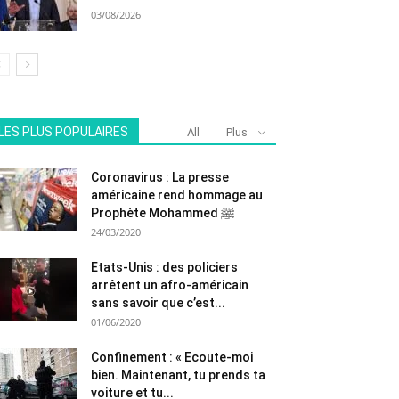
03/08/2026
LES PLUS POPULAIRES
All
Plus
Coronavirus : La presse
américaine rend hommage au
Prophète Mohammed ﷺ
24/03/2020
Etats-Unis : des policiers
arrêtent un afro-américain
sans savoir que c’est...
01/06/2020
Confinement : « Ecoute-moi
bien. Maintenant, tu prends ta
voiture et tu...