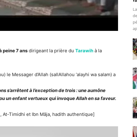
Ya
La
de
pé
ap
à peine 7 ans
dirigeant la prière du
Tarawih
à la
) le Messager d’Allah (sallAllahou ‘alayhi wa salam) a
s s’arrêtent à l’exception de trois : une aumône
 ou un enfant vertueux qui invoque Allah en sa faveur.
At-Timidhi et Ibn Mâja, hadith authentique]