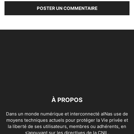
À PROPOS
Dans un monde numérique et interconnecté alNas use de
moyens techniques actuels pour protéger la Vie privée et
la liberté de ses utilisateurs, membres ou adhérents, en
s’appuyant sur les directives de la CNIL.
Contactez-nous:
contact[@]alnas.fr
SUIVEZ NOUS