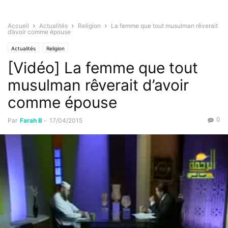
Accueil
Actualités
Religion
La femme que tout musulman rêverait
d’avoir comme épouse
Actualités
Religion
[Vidéo] La femme que tout
musulman rêverait d’avoir
comme épouse
0
Par
Farah B
-
17/04/2015