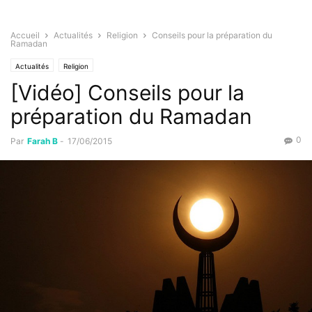
Accueil
Actualités
Religion
Conseils pour la préparation du
Ramadan
Actualités
Religion
[Vidéo] Conseils pour la
préparation du Ramadan
0
Par
Farah B
-
17/06/2015