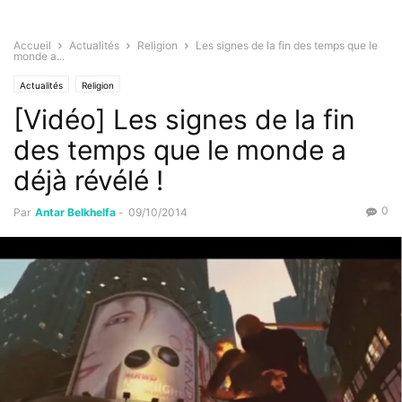
Accueil
Actualités
Religion
Les signes de la fin des temps que le
monde a...
Actualités
Religion
[Vidéo] Les signes de la fin
des temps que le monde a
déjà révélé !
0
Par
Antar Belkhelfa
-
09/10/2014