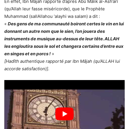
En effet, Ibn Mâjah rapporte d’après Abû Mâlik al-Ash’arî
(qu’Allah leur fasse miséricorde), que le Prophète
Muhammad (sallAllahou ‘alayhi wa salam) a dit :
«
Des gens de ma communauté boiront certes le vin en lui
donnant un autre nom que le sien, l’on jouera des
instruments de musique au-dessus de leur tête. ALLAH
les engloutira sous le sol et changera certains d’entre eux
en singes et en porcs !
»
[Hadîth authentique rapporté par Ibn Mâjah (qu’ALLAH lui
accorde satisfaction)]
.