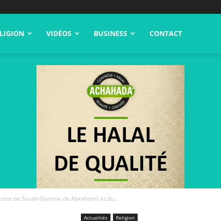
LIGION
VIDÉOS
BUSINESS
CONTACT
istoire de Sarah (femme de Abraham) et du...
Actualités
Religion