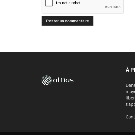
À 
Dans
moye
libe
s’ap
Cont