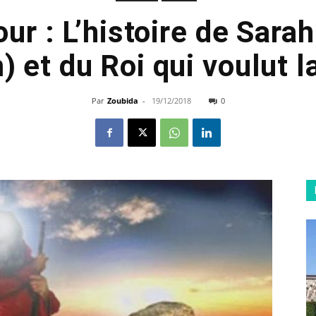
our : L’histoire de Sar
 et du Roi qui voulut l
Par
Zoubida
-
19/12/2018
0