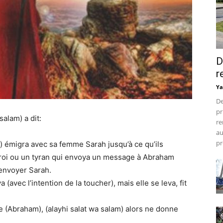
D
r
Ya
De
pr
salam) a dit:
re
au
pr
) émigra avec sa femme Sarah jusqu’à ce qu’ils
 roi ou un tyran qui envoya un message à Abraham
 envoyer Sarah.
a (avec l’intention de la toucher), mais elle se leva, fit
ète (Abraham), (alayhi salat wa salam) alors ne donne