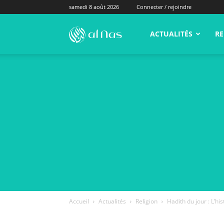
samedi 8 août 2026
Connecter / rejoindre
alNas.fr
ACTUALITÉS
RE
Accueil
Actualités
Religion
Hadith du jour : L’h