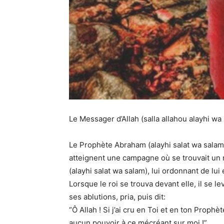
Le Messager d’Allah (salla allahou alayhi wa 
Le Prophète Abraham (alayhi salat wa salam
atteignent une campagne où se trouvait un
(alayhi salat wa salam), lui ordonnant de lui
Lorsque le roi se trouva devant elle, il se lev
ses ablutions, pria, puis dit:
“Ô Allah ! Si j’ai cru en Toi et en ton Proph
aucun pouvoir à ce mécréant sur moi !”