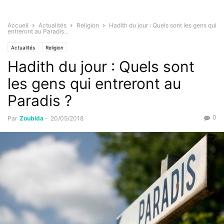
Accueil
Actualités
Religion
Hadith du jour : Quels sont les gens qui
entreront au Paradis...
Actualités
Religion
Hadith du jour : Quels sont
les gens qui entreront au
Paradis ?
0
Par
Zoubida
-
20/05/2018