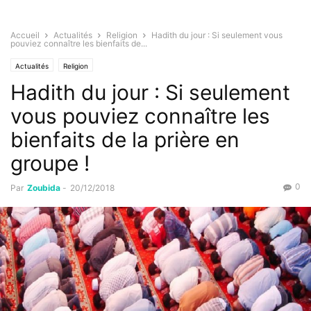
Accueil
Actualités
Religion
Hadith du jour : Si seulement vous
pouviez connaître les bienfaits de...
Actualités
Religion
Hadith du jour : Si seulement
vous pouviez connaître les
bienfaits de la prière en
groupe !
0
Par
Zoubida
-
20/12/2018