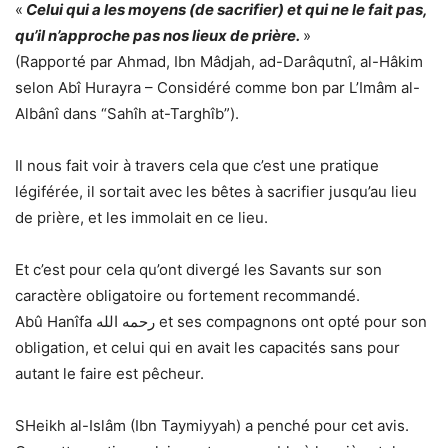
«
Celui qui a les moyens (de sacrifier) et qui ne le fait pas,
qu’il n’approche pas nos lieux de prière.
»
(Rapporté par Ahmad, Ibn Mâdjah, ad-Darâqutnî, al-Hâkim
selon Abî Hurayra – Considéré comme bon par L’Imâm al-
Albânî dans “Sahîh at-Targhîb”).
Il nous fait voir à travers cela que c’est une pratique
légiférée, il sortait avec les bêtes à sacrifier jusqu’au lieu
de prière, et les immolait en ce lieu.
Et c’est pour cela qu’ont divergé les Savants sur son
caractère obligatoire ou fortement recommandé.
Abû Hanîfa رحمه الله et ses compagnons ont opté pour son
obligation, et celui qui en avait les capacités sans pour
autant le faire est pêcheur.
SHeikh al-Islâm (Ibn Taymiyyah) a penché pour cet avis.