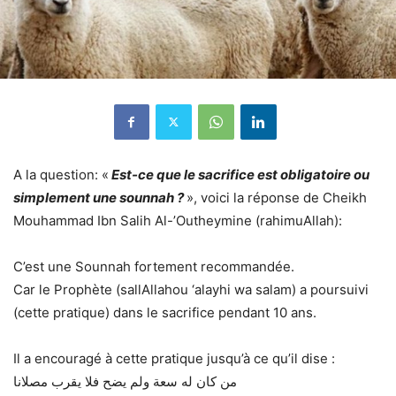
A la question: «
Est-ce que le sacrifice est obligatoire ou
simplement une sounnah ?
», voici la réponse de Cheikh
Mouhammad Ibn Salih Al-’Outheymine (rahimuAllah):
C’est une Sounnah fortement recommandée.
Car le Prophète (sallAllahou ‘alayhi wa salam) a poursuivi
(cette pratique) dans le sacrifice pendant 10 ans.
Il a encouragé à cette pratique jusqu’à ce qu’il dise :
من كان له سعة ولم يضح فلا يقرب مصلانا