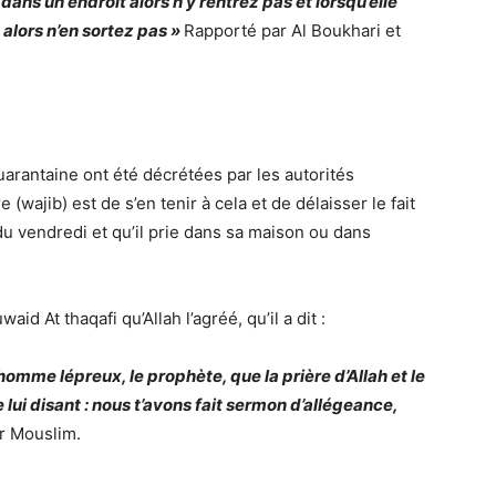
ans un endroit alors n’y rentrez pas et lorsqu’elle
 alors n’en sortez pas »
Rapporté par Al Boukhari et
arantaine ont été décrétées par les autorités
e (wajib) est de s’en tenir à cela et de délaisser le fait
 du vendredi et qu’il prie dans sa maison ou dans
d At thaqafi qu’Allah l’agréé, qu’il a dit :
 homme lépreux, le prophète, que la prière d’Allah et le
e lui disant : nous t’avons fait sermon d’allégeance,
r Mouslim.