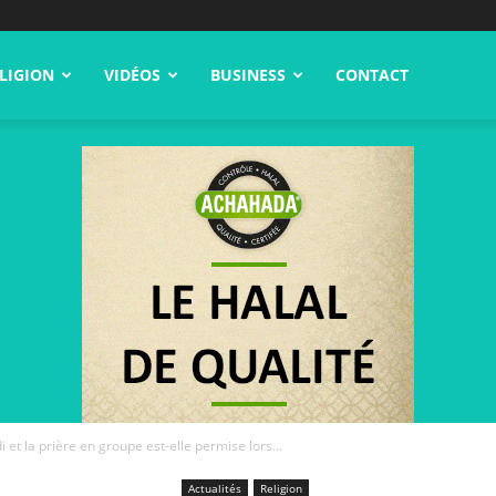
LIGION
VIDÉOS
BUSINESS
CONTACT
 et la prière en groupe est-elle permise lors...
Actualités
Religion