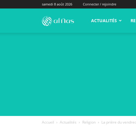
samedi 8 août 2026
Connecter / rejoindre
alNas.fr
ACTUALITÉS
RE
Accueil
Actualités
Religion
La prière du vendredi