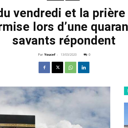
du vendredi et la prièr
rmise lors d’une quara
savants répondent
Par
Youcef
-
13/03/2020
0