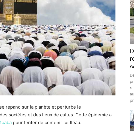
D
r
Ya
De
pr
re
au
pr
e répand sur la planète et perturbe le
s sociétés et des lieux de cultes. Cette épidémie a
 Kaaba
pour tenter de contenir ce fléau.