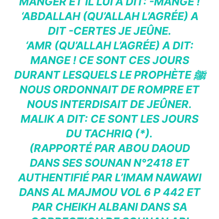
MANGER ET IL LUI A DIT: -MANGE !
‘ABDALLAH (QU’ALLAH L’AGRÉE) A
DIT -CERTES JE JEÛNE.
‘AMR (QU’ALLAH L’AGRÉE) A DIT:
MANGE ! CE SONT CES JOURS
DURANT LESQUELS LE PROPHÈTE ﷺ
NOUS ORDONNAIT DE ROMPRE ET
NOUS INTERDISAIT DE JEÛNER.
MALIK A DIT: CE SONT LES JOURS
DU
TACHRIQ
(*).
(RAPPORTÉ PAR ABOU DAOUD
DANS SES SOUNAN N°2418 ET
AUTHENTIFIÉ PAR L’IMAM NAWAWI
DANS AL MAJMOU VOL 6 P 442 ET
PAR CHEIKH ALBANI DANS SA