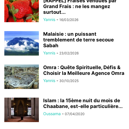
[RAPPEL] Fraises vendues par
Grand Frais : ne les mangez
surtout...
Yannis
-
16/03/2026
Malaisie : un puissant
tremblement de terre secoue
Sabah
Yannis
-
23/02/2026
Omra : Quête Spirituelle, Défis &
Choisir la Meilleure Agence Omra
Yannis
-
30/10/2025
Islam : la 15ème nuit du mois de
Chaabane, est-elle particulière...
Oussama
-
07/04/2020