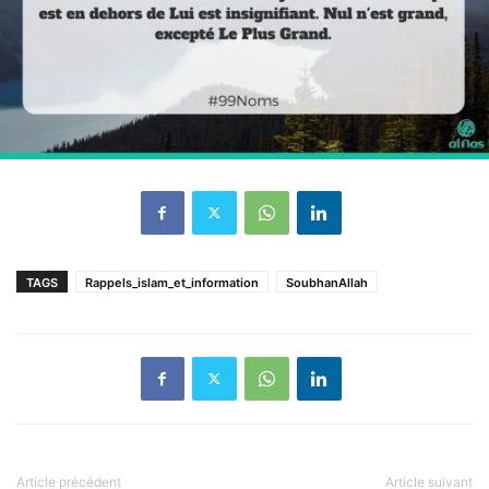
TAGS
Rappels_islam_et_information
SoubhanAllah
Article précédent
Article suivant