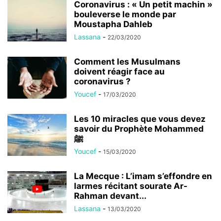
Coronavirus : « Un petit machin »
bouleverse le monde par
Moustapha Dahleb
Lassana
-
22/03/2020
Comment les Musulmans
doivent réagir face au
coronavirus ?
Youcef
-
17/03/2020
Les 10 miracles que vous devez
savoir du Prophète Mohammed
ﷺ
Youcef
-
15/03/2020
La Mecque : L’imam s’effondre en
larmes récitant sourate Ar-
Rahman devant...
Lassana
-
13/03/2020