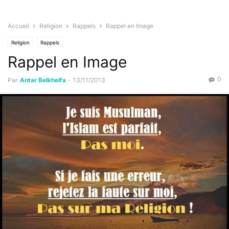
Accueil
Religion
Rappels
Rappel en Image
Religion
Rappels
Rappel en Image
0
Par
Antar Belkhelfa
-
13/11/2013