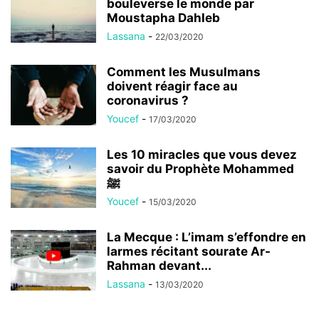
bouleverse le monde par
Moustapha Dahleb
Lassana
-
22/03/2020
Comment les Musulmans
doivent réagir face au
coronavirus ?
Youcef
-
17/03/2020
Les 10 miracles que vous devez
savoir du Prophète Mohammed
ﷺ
Youcef
-
15/03/2020
La Mecque : L’imam s’effondre en
larmes récitant sourate Ar-
Rahman devant...
Lassana
-
13/03/2020