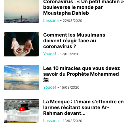
Coronavirus : « Un petit machin »
bouleverse le monde par
Moustapha Dahleb
Lassana
-
22/03/2020
Comment les Musulmans
doivent réagir face au
coronavirus ?
Youcef
-
17/03/2020
Les 10 miracles que vous devez
savoir du Prophète Mohammed
ﷺ
Youcef
-
15/03/2020
La Mecque : L’imam s’effondre en
larmes récitant sourate Ar-
Rahman devant...
Lassana
-
13/03/2020