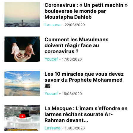
Coronavirus : « Un petit machin »
bouleverse le monde par
Moustapha Dahleb
Lassana
-
22/03/2020
Comment les Musulmans
doivent réagir face au
coronavirus ?
Youcef
-
17/03/2020
Les 10 miracles que vous devez
savoir du Prophète Mohammed
ﷺ
Youcef
-
15/03/2020
La Mecque : L’imam s’effondre en
larmes récitant sourate Ar-
Rahman devant...
Lassana
-
13/03/2020