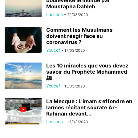
bouleverse le monde par
Moustapha Dahleb
Lassana
-
22/03/2020
Comment les Musulmans
doivent réagir face au
coronavirus ?
Youcef
-
17/03/2020
Les 10 miracles que vous devez
savoir du Prophète Mohammed
ﷺ
Youcef
-
15/03/2020
La Mecque : L’imam s’effondre en
larmes récitant sourate Ar-
Rahman devant...
Lassana
-
13/03/2020