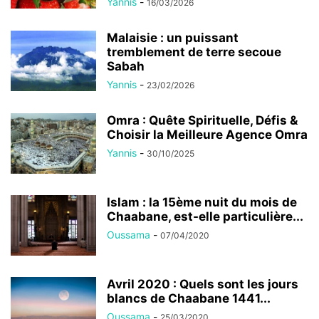
Yannis
-
16/03/2026
Malaisie : un puissant
tremblement de terre secoue
Sabah
Yannis
-
23/02/2026
Omra : Quête Spirituelle, Défis &
Choisir la Meilleure Agence Omra
Yannis
-
30/10/2025
Islam : la 15ème nuit du mois de
Chaabane, est-elle particulière...
Oussama
-
07/04/2020
Avril 2020 : Quels sont les jours
blancs de Chaabane 1441...
Oussama
-
25/03/2020