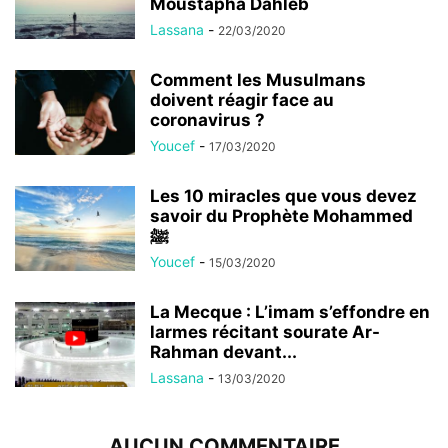
Moustapha Dahleb
Lassana
-
22/03/2020
Comment les Musulmans
doivent réagir face au
coronavirus ?
Youcef
-
17/03/2020
Les 10 miracles que vous devez
savoir du Prophète Mohammed
ﷺ
Youcef
-
15/03/2020
La Mecque : L’imam s’effondre en
larmes récitant sourate Ar-
Rahman devant...
Lassana
-
13/03/2020
AUCUN COMMENTAIRE