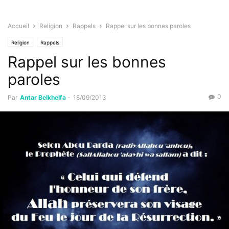
Accueil
Religion
Rappels
Rappel sur les bonnes paroles
Religion
Rappels
Rappel sur les bonnes
paroles
0
Par
Antar Belkhelfa
-
18/09/2013