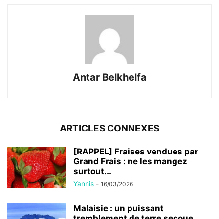
Antar Belkhelfa
ARTICLES CONNEXES
[RAPPEL] Fraises vendues par
Grand Frais : ne les mangez
surtout...
Yannis
-
16/03/2026
Malaisie : un puissant
tremblement de terre secoue