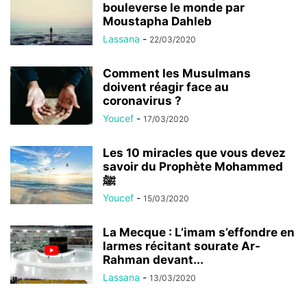
bouleverse le monde par
Moustapha Dahleb
Lassana
-
22/03/2020
Comment les Musulmans
doivent réagir face au
coronavirus ?
Youcef
-
17/03/2020
Les 10 miracles que vous devez
savoir du Prophète Mohammed
ﷺ
Youcef
-
15/03/2020
La Mecque : L’imam s’effondre en
larmes récitant sourate Ar-
Rahman devant...
Lassana
-
13/03/2020