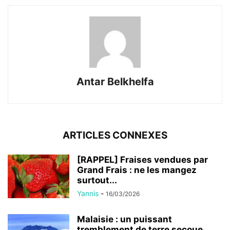
Antar Belkhelfa
ARTICLES CONNEXES
[RAPPEL] Fraises vendues par
Grand Frais : ne les mangez
surtout...
Yannis
-
16/03/2026
Malaisie : un puissant
tremblement de terre secoue