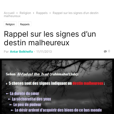
Accueil
Religion
Rappels
Rappel sur les signes d’un destin
malheureux
Religion
Rappels
Rappel sur les signes d’un
destin malheureux
0
Par
Antar Belkhelfa
-
11/11/2013