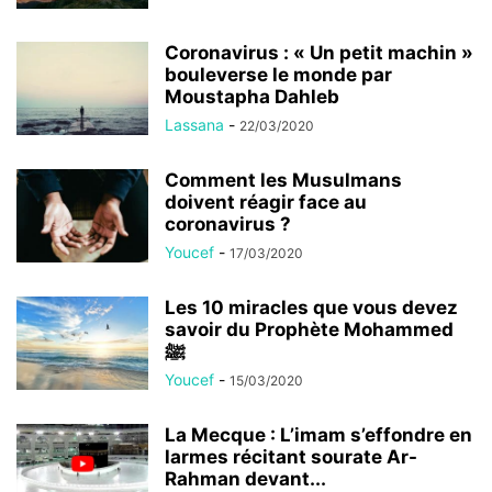
Coronavirus : « Un petit machin »
bouleverse le monde par
Moustapha Dahleb
Lassana
-
22/03/2020
Comment les Musulmans
doivent réagir face au
coronavirus ?
Youcef
-
17/03/2020
Les 10 miracles que vous devez
savoir du Prophète Mohammed
ﷺ
Youcef
-
15/03/2020
La Mecque : L’imam s’effondre en
larmes récitant sourate Ar-
Rahman devant...