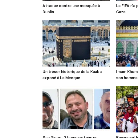
Attaque contre une mosquée à
La FIFA n’a 
Dublin
Gaza
Un trésor historique de la Kaaba
Imam Khomei
exposé à La Mecque
son homma
San Diego : 3 hommes tués en
Royaume-Uni