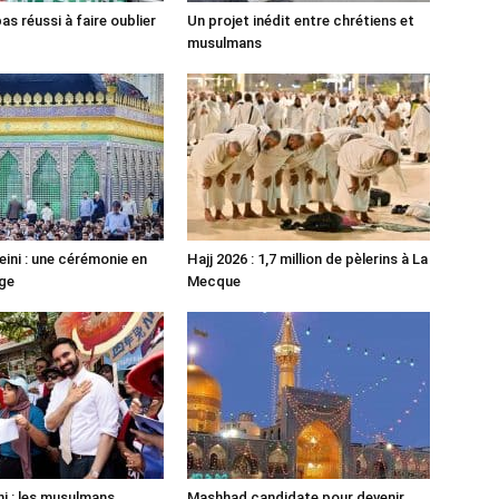
pas réussi à faire oublier
Un projet inédit entre chrétiens et
musulmans
ni : une cérémonie en
Hajj 2026 : 1,7 million de pèlerins à La
ge
Mecque
 : les musulmans
Mashhad candidate pour devenir