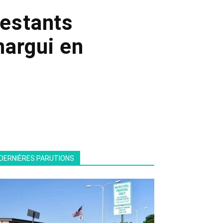
festants
argui en
DERNIÈRES PARUTIONS