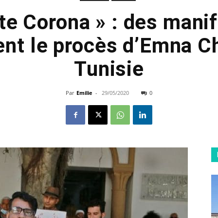
te Corona » : des mani
nt le procès d’Emna Ch
Tunisie
Par
Emilie
-
29/05/2020
0