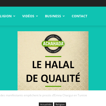
LIGION
VIDÉOS
BUSINESS
CONTACT
: des manifestants empêchent le procès d’Emna Chargui en Tunisie
Actualités
Religion