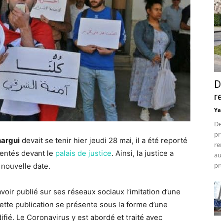
D
r
Ya
De
pr
argui
devait se tenir hier jeudi 28 mai, il a été reporté
re
sentés devant le
palais de justice
. Ainsi, la justice a
au
pr
 nouvelle date.
oir publié sur ses réseaux sociaux l’imitation d’une
Cette publication se présente sous la forme d’une
fié. Le Coronavirus y est abordé et traité avec