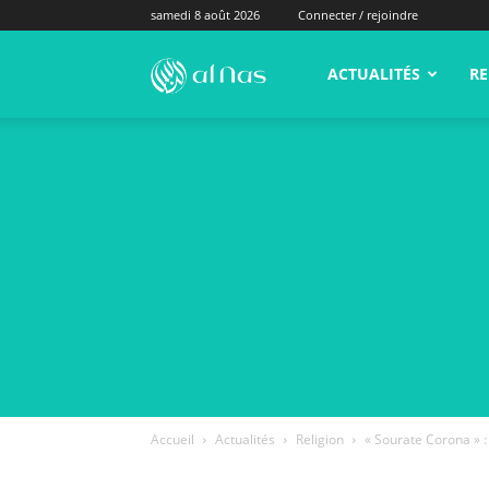
samedi 8 août 2026
Connecter / rejoindre
alNas.fr
ACTUALITÉS
RE
Accueil
Actualités
Religion
« Sourate Corona » 