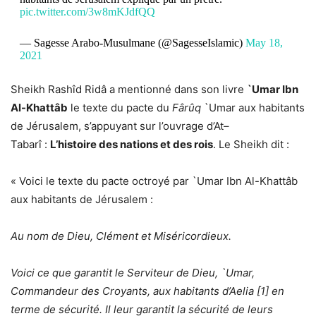
pic.twitter.com/3w8mKJdfQQ
— Sagesse Arabo-Musulmane (@SagesseIslamic)
May 18,
2021
Sheikh Rashîd Ri
d
â a mentionné dans son livre
`Umar Ibn
Al-Kha
tt
âb
le texte du pacte du
Fârûq
`Umar aux habitants
de Jérusalem, s’appuyant sur l’ouvrage d’A
t
–
T
abarî :
L’histoire des nations et des rois
. Le Sheikh dit :
« Voici le texte du pacte octroyé par `Umar Ibn Al-Kha
tt
âb
aux habitants de Jérusalem :
Au nom de Dieu, Clément et Miséricordieux.
Voici ce que garantit le Serviteur de Dieu, `Umar,
Commandeur des Croyants, aux habitants d’Aelia [
1
] en
terme de sécurité. Il leur garantit la sécurité de leurs