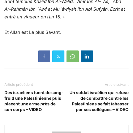
Sont témoins Khâlid Ibn Al-Walîd, `Amr Ibn Al-`Â
s
, `Abd
Ar-Ra
h
mân Ibn `Awf et Mu`âwiyah Ibn Abî Sufyân. Ecrit et
entré en vigueur en l’an 15.
»
Et Allah est Le plus Savant.
Article précédent
Article suivant
Des israéliens tuent de sang-
Un soldat israélien qui refuse
froid une Palestinienne puis
de combattre contre les
placent une arme près de
Palestiniens se fait tabasser
son corps – VIDEO
par ses collègues – VIDEO