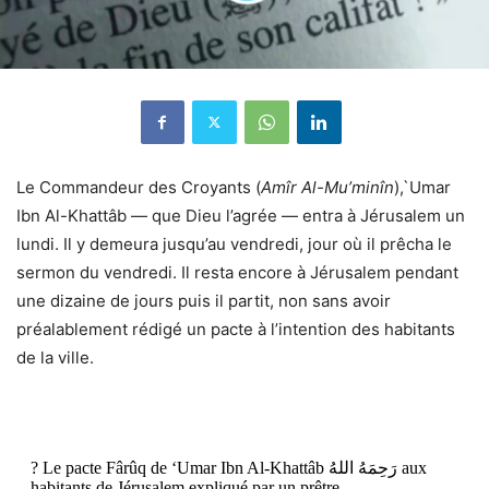
Le Commandeur des Croyants (
Amîr Al-Mu’minîn
),`Umar
Ibn Al-Kha
tt
âb — que Dieu l’agrée — entra à Jérusalem un
lundi. Il y demeura jusqu’au vendredi, jour où il prêcha le
sermon du vendredi. Il resta encore à Jérusalem pendant
une dizaine de jours puis il partit, non sans avoir
préalablement rédigé un pacte à l’intention des habitants
de la ville.
? Le pacte Fârûq de ‘Umar Ibn Al-Khattâb رَحِمَهُ اللهُ aux
habitants de Jérusalem expliqué par un prêtre.