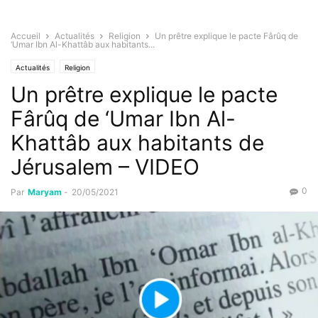
Accueil
Actualités
Religion
Un prêtre explique le pacte Fârûq de
‘Umar Ibn Al-Khattâb aux habitants...
Actualités
Religion
Un prêtre explique le pacte
Fârûq de ‘Umar Ibn Al-
Khattâb aux habitants de
Jérusalem – VIDEO
0
Par
Maryam
-
20/05/2021